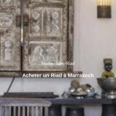
Home
>
Sale
>
Riad
Acheter un Riad à Marrakech