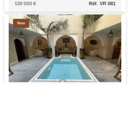
530 000 €
Réf. VR 081
New
Renovated 5-bedroom riad in ...
5 BR
5 BTH
350 m2
A 7-minute walk from Jemaa el Fna Square, a 5-
bedroom riad renovated in 2025, with ...
700 000 €
Réf. VR 098