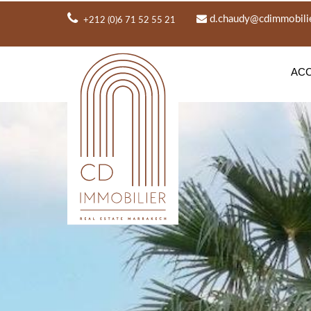
d.chaudy@cdimmobili
+212 (0)6 71 52 55 21
ACC