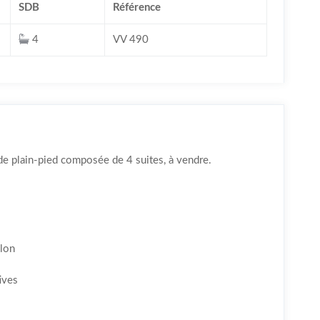
SDB
Référence
4
VV 490
de plain-pied composée de 4 suites, à vendre.
alon
ives