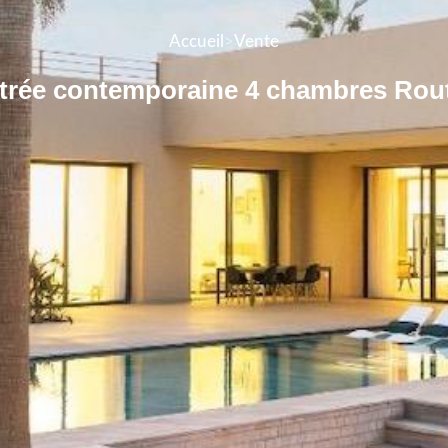
Accueil
>
Vente
titrée contemporaine 4 chambres Rout