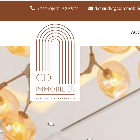
d.chaudy@cdimmobili
+212 (0)6 71 52 55 21
ACC